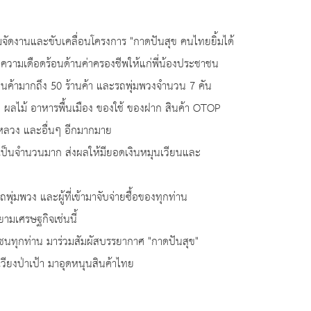
ัดงานและขับเคลื่อนโครงการ "กาดปันสุข คนไทยยิ้มได้
วามเดือดร้อนด้านค่าครองชีพให้แก่พี่น้องประชาชน
ค้ามากถึง 50 ร้านค้า และรถพุ่มพวงจำนวน 7 คัน
ก ผลไม้ อาหารพื้นเมือง ของใช้ ของฝาก สินค้า OTOP
รหลวง และอื่นๆ อีกมากมาย
เป็นจำนวนมาก ส่งผลให้มียอดเงินหมุนเวียนและ
มพวง และผู้ที่เข้ามาจับจ่ายซื้อของทุกท่าน
ยามเศรษฐกิจเช่นนี้
นทุกท่าน มาร่วมสัมผัสบรรยากาศ "กาดปันสุข"
เวียงป่าเป้า มาอุดหนุนสินค้าไทย