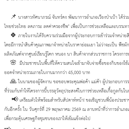
📌 นางสาวทัศนาภรณ์ จันทร์ดง พัฒนาการอำเภอเวียงป่าเป้า ได้ร่วมจ
ไทยช่วยไทย ลดภาระ ลดค่าครองชีพ" เพื่อเป็นการช่วยเหลือและบรรเทาค
🍀 ภายในงานได้รับความร่วมมือจากผู้ประกอบการเข้าร่วมจำหน่ายสิน
โดยมีการนำสินค้าคุณภาพมาจำหน่ายในราคาย่อมเยา ไม่ว่าจะเป็น พืชผั
ผลิตภัณฑ์จากศูนย์เรียนรู้โคก หนอง นา สินค้าจากส่วนราชการ โครงกา
🌸 มีประชาชนในพื้นที่ให้ความสนใจเข้ามาจับจ่ายซื้อของกินของใช้
ยอดจำหน่ายรวมภายในงานมากกว่า 45,000 บาท
🙏 ในนามของผู้จัดงาน ขอขอบพระคุณพ่อค้า แม่ค้า ผู้ประกอบการรถพุ่
ที่ร่วมกันทำให้โครงการนี้บรรลุวัตถุประสงค์ในการช่วยเหลือเกื้อกูลกันใน
📢 เตรียมตัวให้พร้อมสำหรับสัปดาห์หน้า! ขอเชิญชวนพี่น้องประชาช
กันอีกครั้ง ใน วันศุกร์ที่ 29 พฤษภาคม 2569 ณ ลานหน้าที่ว่าการอำเภอ
เพื่อกระตุ้นเศรษฐกิจชุมชนของเราให้เข้มแข็งต่อไป